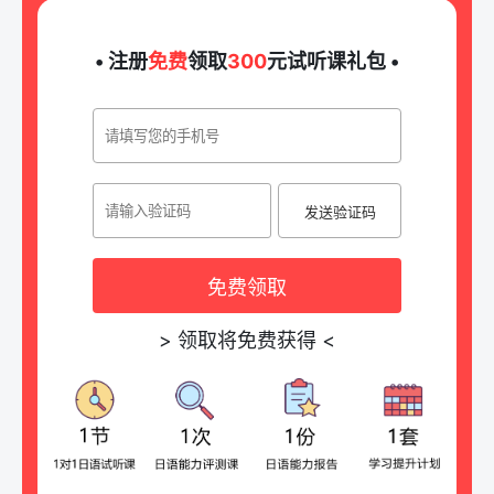
• 注册
免费
领取
300
元试听课礼包 •
发送验证码
免费领取
>
领取将免费获得
<