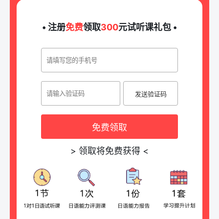
• 注册
免费
领取
300
元试听课礼包 •
发送验证码
免费领取
>
领取将免费获得
<