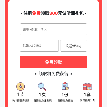
• 注册
免费
领取
300
元试听课礼包 •
发送验证码
免费领取
>
领取将免费获得
<