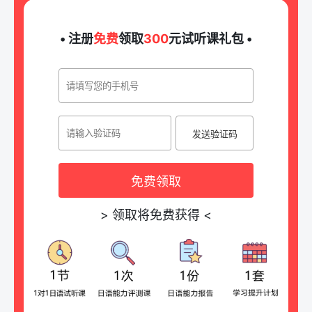
• 注册
免费
领取
300
元试听课礼包 •
发送验证码
免费领取
>
领取将免费获得
<