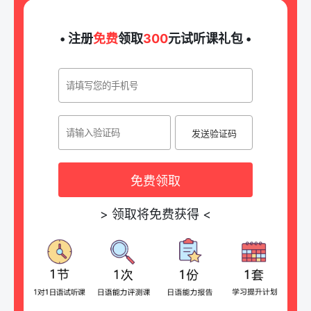
• 注册
免费
领取
300
元试听课礼包 •
发送验证码
免费领取
>
领取将免费获得
<