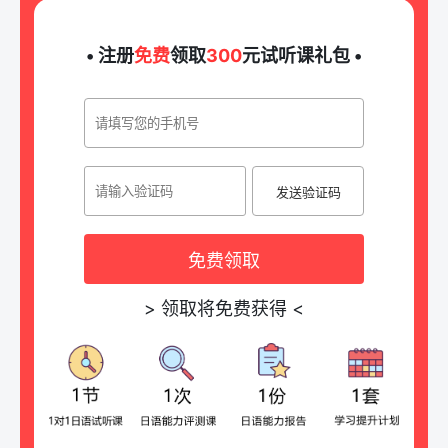
• 注册
免费
领取
300
元试听课礼包 •
发送验证码
免费领取
>
领取将免费获得
<