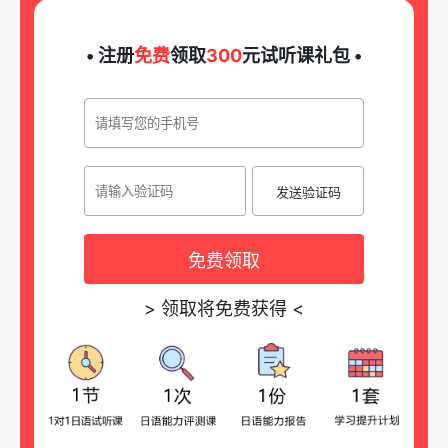
• 注册
免费
领取
300
元试听课礼包 •
发送验证码
免费领取
>
领取将免费获得
<