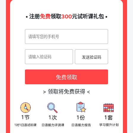
• 注册
免费
领取
300
元试听课礼包 •
发送验证码
免费领取
>
领取将免费获得
<