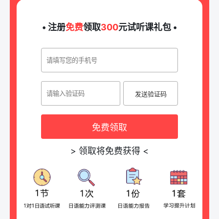
• 注册
免费
领取
300
元试听课礼包 •
发送验证码
免费领取
>
领取将免费获得
<