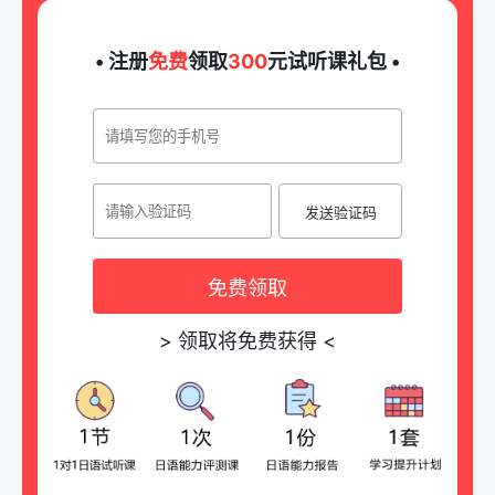
• 注册
免费
领取
300
元试听课礼包 •
发送验证码
免费领取
>
领取将免费获得
<