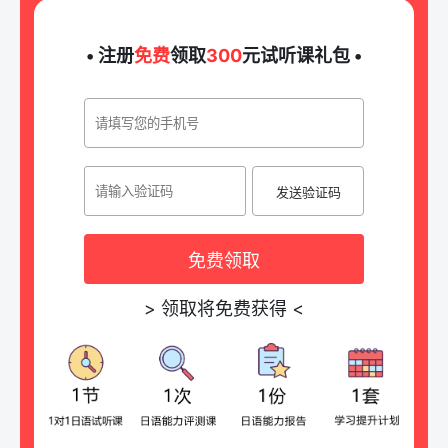
• 注册
免费
领取
300
元试听课礼包 •
发送验证码
免费领取
>
领取将免费获得
<