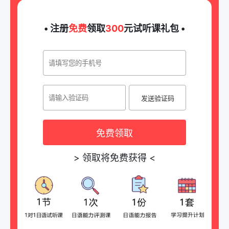
• 注册
免费
领取
300
元试听课礼包 •
发送验证码
免费领取
>
领取将免费获得
<