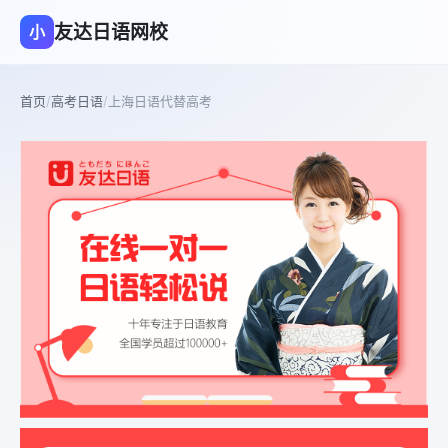
友达日语网校
小
首页
/
高考日语
/
上海日语代替高考