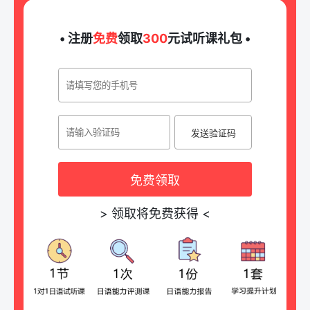
• 注册
免费
领取
300
元试听课礼包 •
发送验证码
免费领取
>
领取将免费获得
<