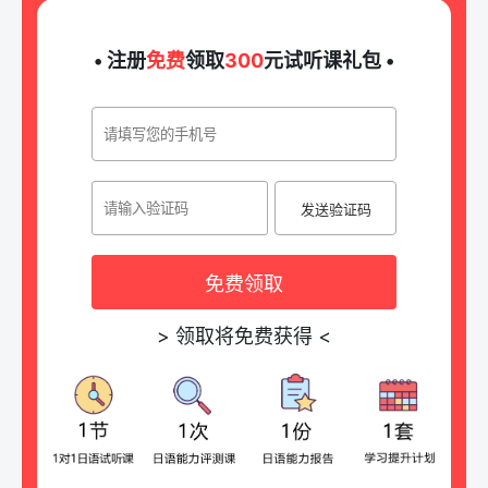
• 注册
免费
领取
300
元试听课礼包 •
发送验证码
免费领取
>
领取将免费获得
<