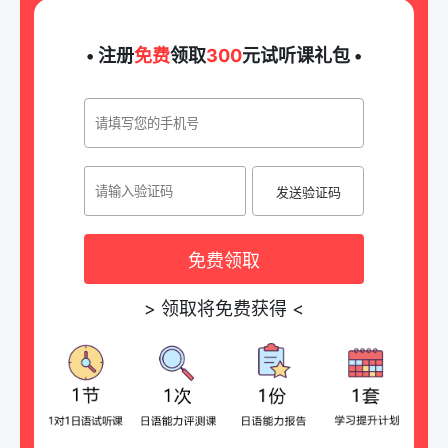
• 注册
免费
领取
300
元试听课礼包 •
发送验证码
免费领取
>
领取将免费获得
<