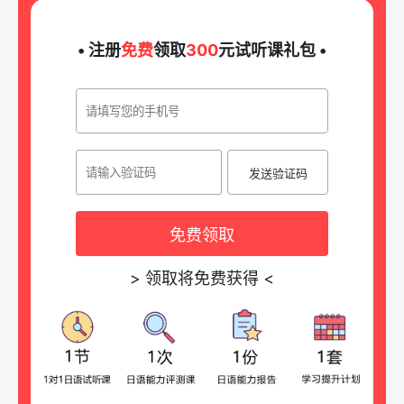
• 注册
免费
领取
300
元试听课礼包 •
发送验证码
免费领取
>
领取将免费获得
<