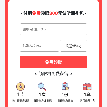
• 注册
免费
领取
300
元试听课礼包 •
发送验证码
免费领取
>
领取将免费获得
<