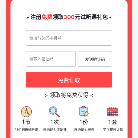
• 注册
免费
领取
300
元试听课礼包 •
发送验证码
免费领取
>
领取将免费获得
<