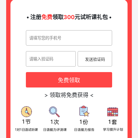
• 注册
免费
领取
300
元试听课礼包 •
发送验证码
免费领取
>
领取将免费获得
<