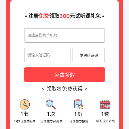
• 注册
免费
领取
300
元试听课礼包 •
发送验证码
免费领取
>
领取将免费获得
<