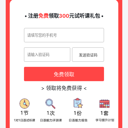
• 注册
免费
领取
300
元试听课礼包 •
发送验证码
免费领取
>
领取将免费获得
<