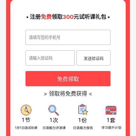
• 注册
免费
领取
300
元试听课礼包 •
发送验证码
免费领取
>
领取将免费获得
<