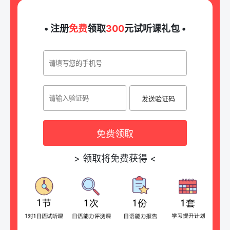
• 注册
免费
领取
300
元试听课礼包 •
发送验证码
免费领取
>
领取将免费获得
<