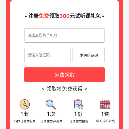
• 注册
免费
领取
300
元试听课礼包 •
发送验证码
免费领取
>
领取将免费获得
<