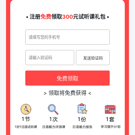
• 注册
免费
领取
300
元试听课礼包 •
发送验证码
免费领取
>
领取将免费获得
<