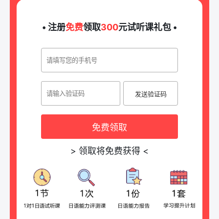
• 注册
免费
领取
300
元试听课礼包 •
发送验证码
免费领取
>
领取将免费获得
<