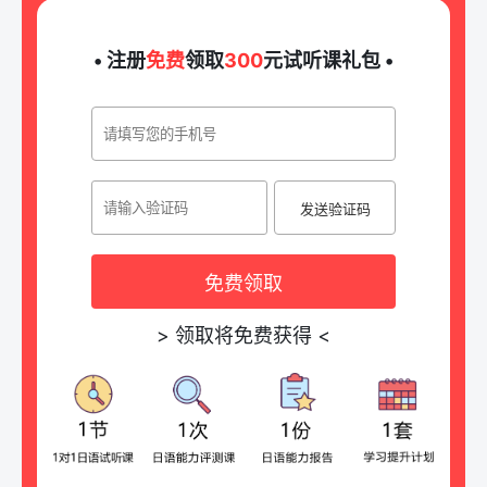
• 注册
免费
领取
300
元试听课礼包 •
发送验证码
免费领取
>
领取将免费获得
<