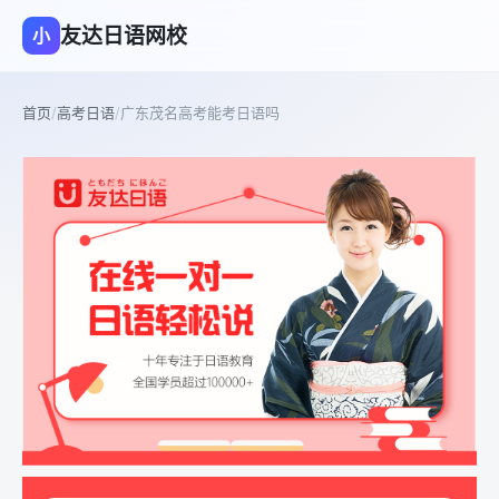
友达日语网校
小
首页
/
高考日语
/
广东茂名高考能考日语吗