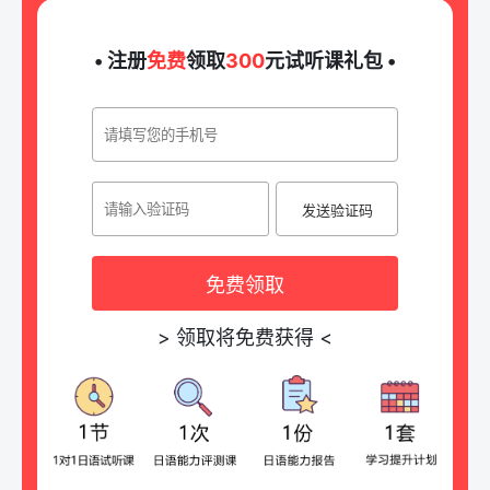
• 注册
免费
领取
300
元试听课礼包 •
发送验证码
免费领取
>
领取将免费获得
<