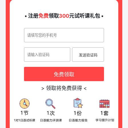
• 注册
免费
领取
300
元试听课礼包 •
发送验证码
免费领取
>
领取将免费获得
<