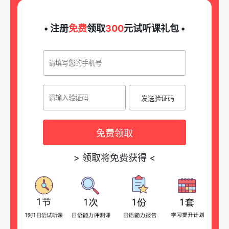
• 注册
免费
领取
300
元试听课礼包 •
发送验证码
免费领取
>
领取将免费获得
<