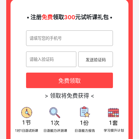
• 注册
免费
领取
300
元试听课礼包 •
发送验证码
免费领取
>
领取将免费获得
<