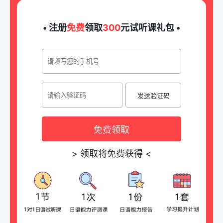
• 注册
免费
领取
300
元试听课礼包 •
发送验证码
免费领取
>
领取将免费获得
<