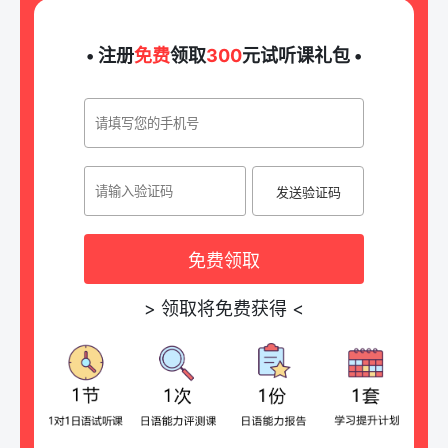
• 注册
免费
领取
300
元试听课礼包 •
发送验证码
免费领取
>
领取将免费获得
<