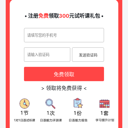
• 注册
免费
领取
300
元试听课礼包 •
发送验证码
免费领取
>
领取将免费获得
<