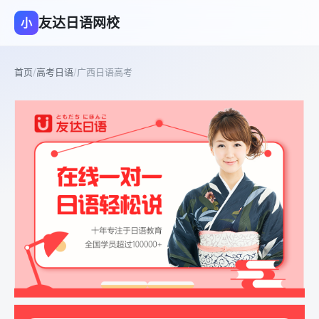
友达日语网校
小
首页
/
高考日语
/
广西日语高考