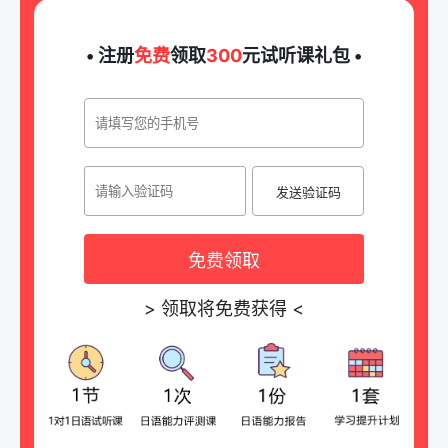
• 注册
免费
领取
300
元试听课礼包 •
发送验证码
免费领取
>
领取将免费获得
<