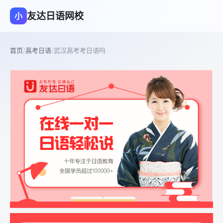
友达日语网校
小
首页
/
高考日语
/
武汉高考考日语吗