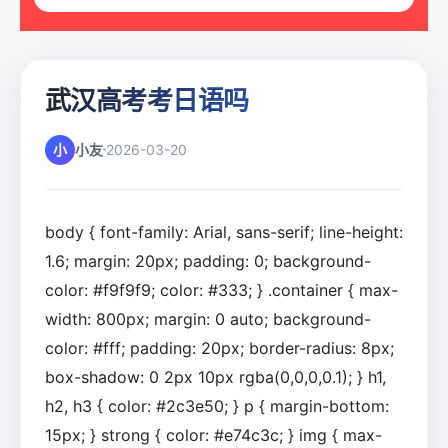
武汉高考考日语吗
小
小友
2026-03-20
body { font-family: Arial, sans-serif; line-height:
1.6; margin: 20px; padding: 0; background-
color: #f9f9f9; color: #333; } .container { max-
width: 800px; margin: 0 auto; background-
color: #fff; padding: 20px; border-radius: 8px;
box-shadow: 0 2px 10px rgba(0,0,0,0.1); } h1,
h2, h3 { color: #2c3e50; } p { margin-bottom:
15px; } strong { color: #e74c3c; } img { max-