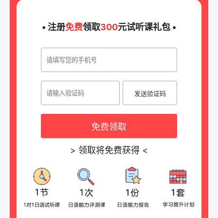
• 注册
免费
领取
300
元试听课礼包 •
发送验证码
免费领取
>
领取将免费获得
<