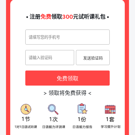
• 注册
免费
领取
300
元试听课礼包 •
发送验证码
免费领取
>
领取将免费获得
<