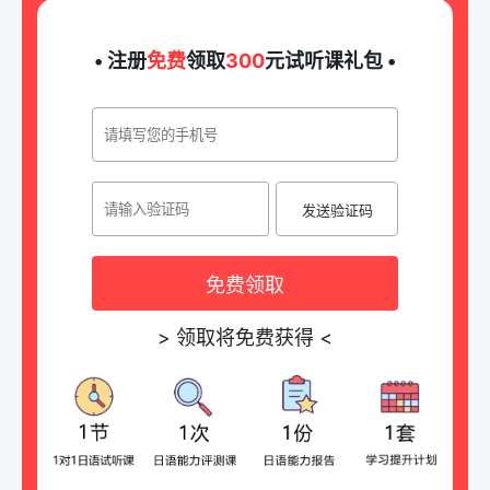
• 注册
免费
领取
300
元试听课礼包 •
发送验证码
免费领取
>
领取将免费获得
<