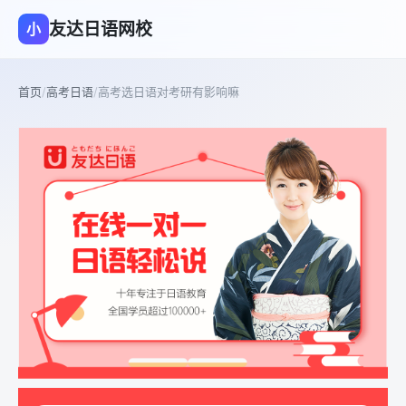
友达日语网校
小
首页
/
高考日语
/
高考选日语对考研有影响嘛