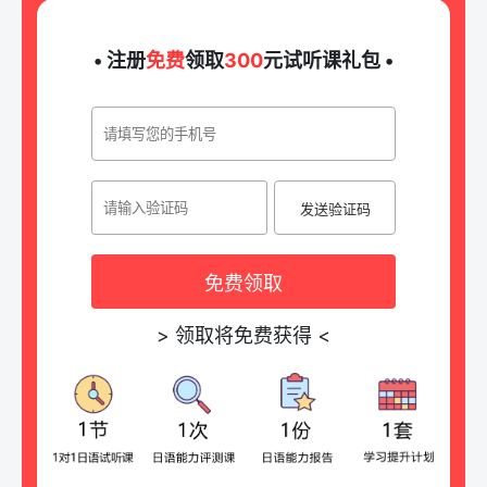
• 注册
免费
领取
300
元试听课礼包 •
发送验证码
免费领取
>
领取将免费获得
<