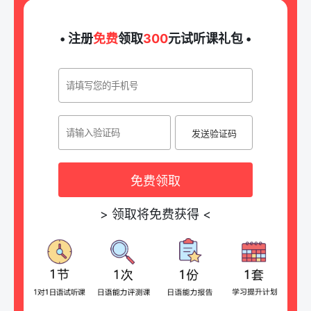
• 注册
免费
领取
300
元试听课礼包 •
发送验证码
免费领取
>
领取将免费获得
<