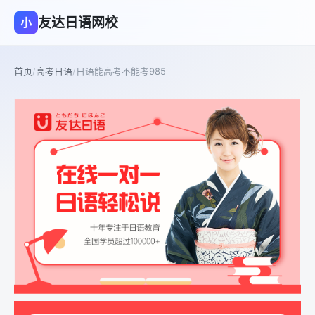
友达日语网校
小
首页
/
高考日语
/
日语能高考不能考985