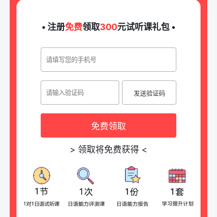
• 注册
免费
领取
300
元试听课礼包 •
发送验证码
免费领取
>
领取将免费获得
<