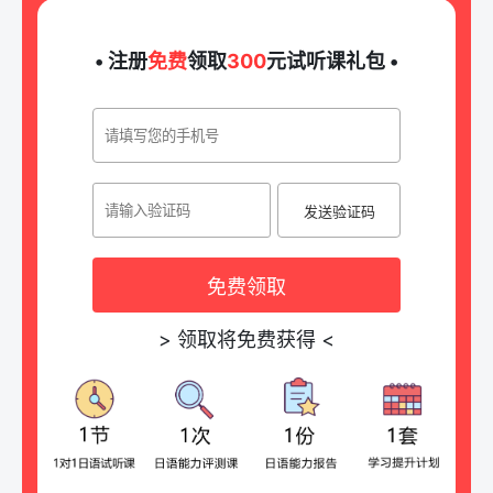
• 注册
免费
领取
300
元试听课礼包 •
发送验证码
免费领取
>
领取将免费获得
<