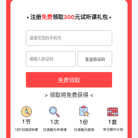
• 注册
免费
领取
300
元试听课礼包 •
发送验证码
免费领取
>
领取将免费获得
<