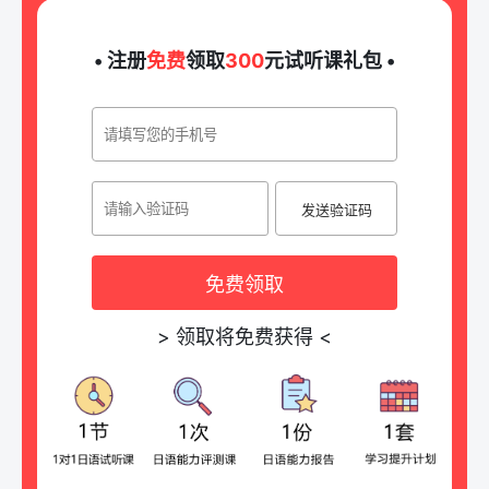
• 注册
免费
领取
300
元试听课礼包 •
发送验证码
免费领取
>
领取将免费获得
<