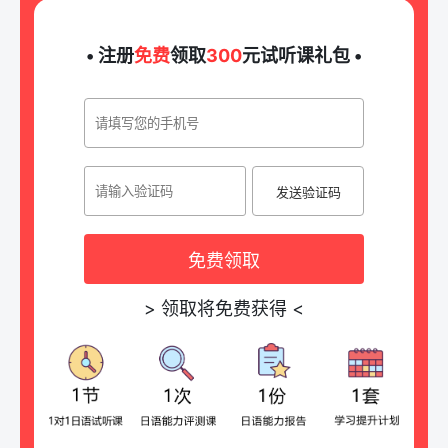
• 注册
免费
领取
300
元试听课礼包 •
发送验证码
免费领取
>
领取将免费获得
<