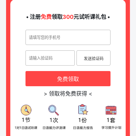
• 注册
免费
领取
300
元试听课礼包 •
发送验证码
免费领取
>
领取将免费获得
<