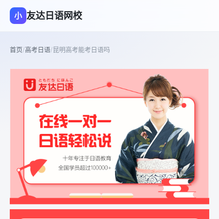
友达日语网校
小
首页
/
高考日语
/
昆明高考能考日语吗