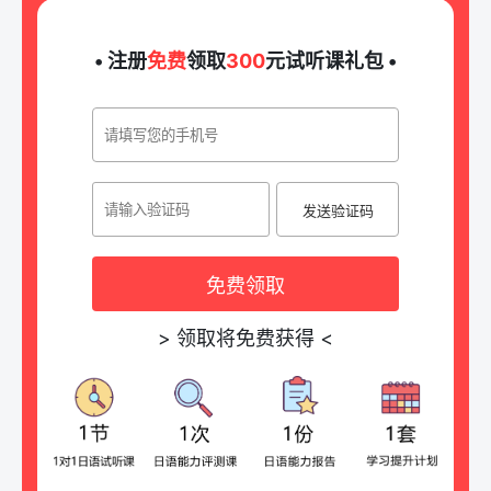
• 注册
免费
领取
300
元试听课礼包 •
发送验证码
免费领取
>
领取将免费获得
<