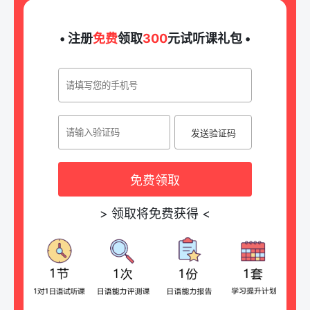
• 注册
免费
领取
300
元试听课礼包 •
发送验证码
免费领取
>
领取将免费获得
<