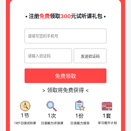
• 注册
免费
领取
300
元试听课礼包 •
发送验证码
免费领取
>
领取将免费获得
<