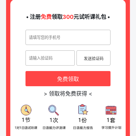
• 注册
免费
领取
300
元试听课礼包 •
发送验证码
免费领取
>
领取将免费获得
<